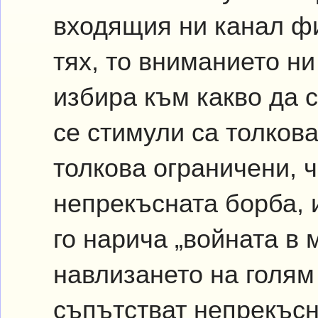
входящия ни канал фи
тях, то вниманието н
избира към какво да 
се стимули са толков
толкова ограничени, 
непрекъсната борба,
го нарича „войната в 
навлизането на голям
съпътстват непрекъсн