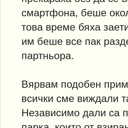
смартфона, беше окол
това време бяха заети
им беше все пак разд
партньора.
Вярвам подобен приме
всички сме виждали т
Независимо дали са п
парка, които от взира