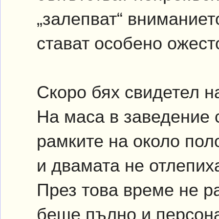
„залепват“ вниманието
стават особено ожест
Скоро бях свидетел н
На маса в заведение 
рамките на около пол
и двамата не отлепих
През това време не р
беше пълно и персона