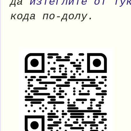
да
изтеглите от ту
кода по-долу.