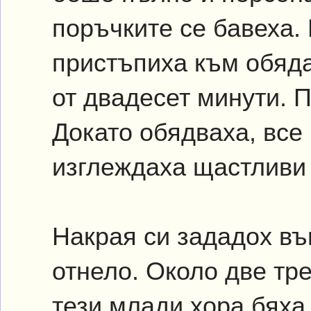
поръчките се бавеха. 
пристъпиха към обяда
от двадесет минути. П
Докато обядваха, все 
изглеждаха щастливи 
Накрая си зададох въ
отнело. Около две тре
тези млади хора бяха