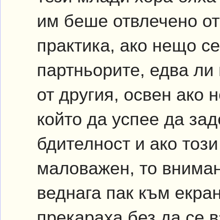
им беше отвлечено от
практика, ако нещо се
партньорите, едва ли
от другия, освен ако 
който да успее да зад
бдителност и ако този
маловажен, то внима
веднага пак към екран
прекараха без да се в