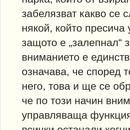
забелязват какво се с
някой, който пресича 
защото е „залепнал“ з
вниманието е единстве
означава, че според 
него, това и ще се об
че по този начин вни
управляваща функция.
всички останали когн