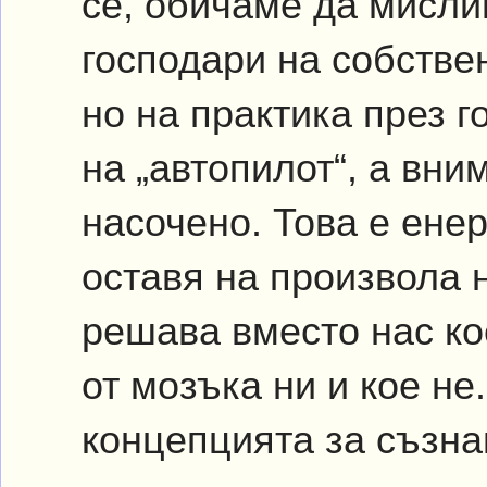
се, обичаме да мислим
господари на собстве
но на практика през г
на „автопилот“, а вни
насочено. Това е ене
оставя на произвола н
решава вместо нас ко
от мозъка ни и кое не
концепцията за съзнан