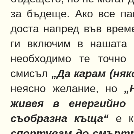
за бъдеще. Ако все па
доста напред във врем
ги включим в нашата 
необходимо те точно 
смисъл
„Да карам (ня
неясно желание, но
„
живея в енергийно
съобразна къща“
е к
спортувам до смърт