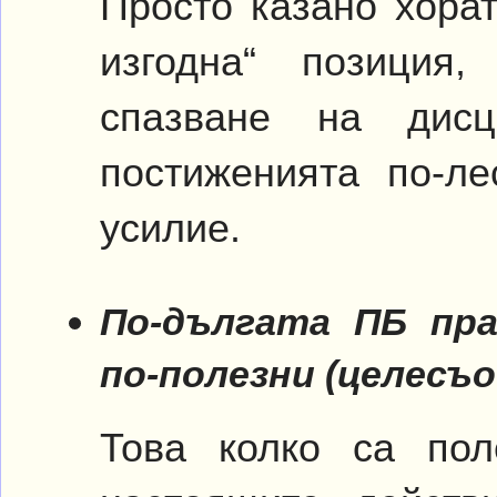
Просто казано хорат
изгодна“ позиция
спазване на дис
постиженията по-ле
усилие.
По-дългата ПБ пр
по-полезни (целесъо
Това колко са пол