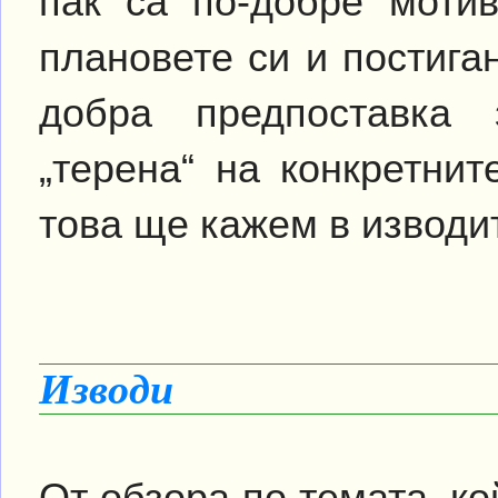
пак са по-добре моти
плановете си и постига
добра предпоставка
„терена“ на конкретни
това ще кажем в изводи
Изводи
От обзора по темата, ко