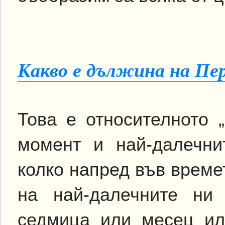
Какво е дължина на Пе
Това е относителното 
момент и най-далечни
колко напред във време
на най-далечните ни
седмица или месец ил