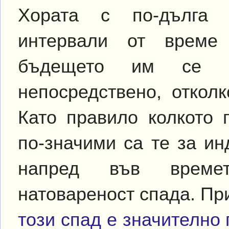
Хората с по-дълга
интервали от време 
бъдещето им се с
непосредствено, откол
Като правило колкото 
по-значими са те за и
напред във времет
натовареност спада. При
този спад е значително 