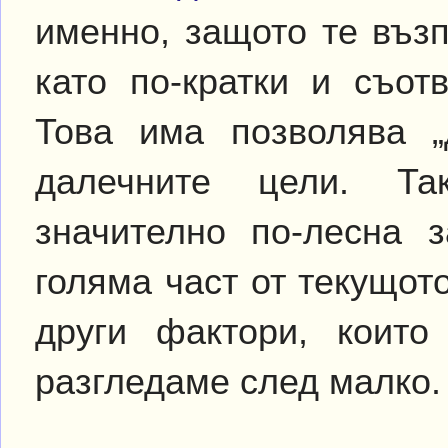
именно, защото те въз
като по-кратки и съот
Това има позволява „
далечните цели. Та
значително по-лесна з
голяма част от текущот
други фактори, коит
разгледаме след малко.