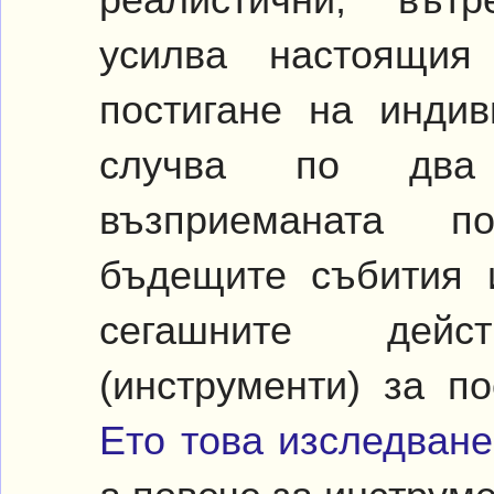
реалистични, вът
усилва настоящия
постигане на индив
случва по два
възприеманата п
бъдещите събития 
сегашните дейс
(инструменти) за п
Ето това изследване