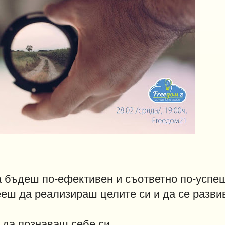
а бъдеш по-ефективен и съответно по-успе
пееш да реализираш целите си и да се разв
 да познаваш себе си.