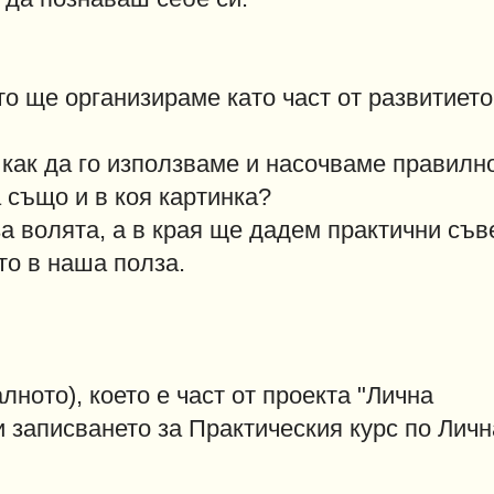
то ще организираме като част от развитието
 как да го използваме и насочваме правилн
 също и в коя картинка?
а волята, а в края ще дадем практични съв
то в наша полза.
ното), което е част от проекта "Лична
и записването за Практичeския курс по Личн