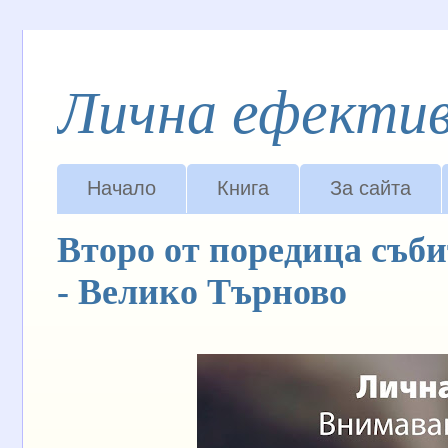
Лична ефекти
Начало
Книга
За сайта
Второ от поредица събит
- Велико Търново