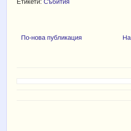
Етикети:
Събития
k
s
n
t
По-нова публикация
На