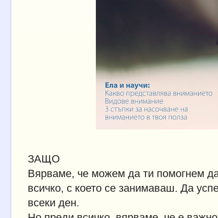
ЗАЩО
Вярваме, че можем да ти помогнем д
всичко, с което се занимаваш. Да ус
всеки ден.
Но преди всичко, вярваме, че е важно