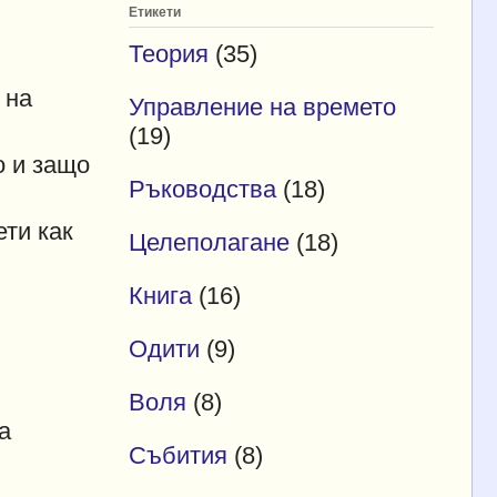
Етикети
Теория
(35)
 на
Управление на времето
(19)
о и защо
Ръководства
(18)
ети как
Целеполагане
(18)
Книга
(16)
Одити
(9)
Воля
(8)
а
Събития
(8)