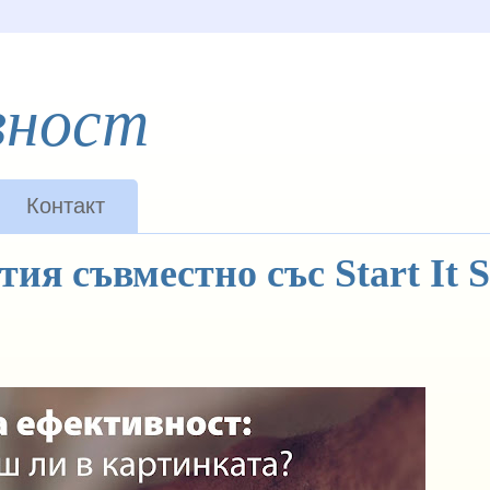
вност
Контакт
ия съвместно със Start It 