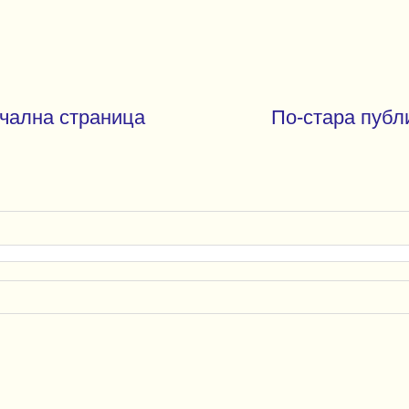
чална страница
По-стара публ