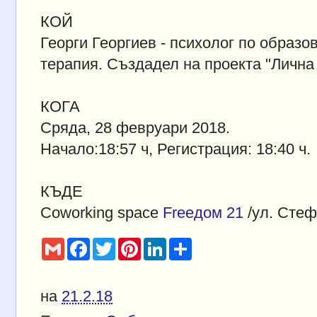
КОЙ
Георги Георгиев - психолог по образ
терапия. Създадел на проекта "Лична
КОГА
Сряда, 28 февруари 2018.
Начало:18:57 ч, Регистрация: 18:40 ч.
КЪДЕ
Coworking space
Freeдом 21
/ул. Стеф
G
F
T
P
L
S
m
a
w
i
i
h
a
c
i
n
n
a
i
e
t
t
k
r
l
b
t
e
e
e
на
21.2.18
o
e
r
d
o
r
e
I